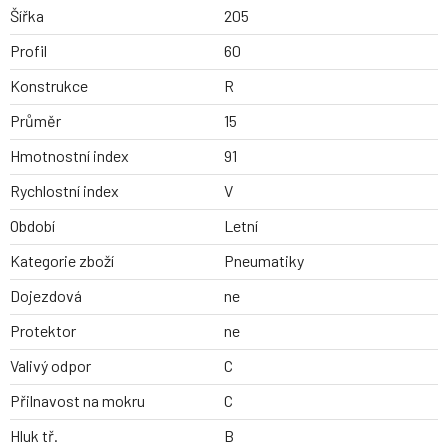
Šířka
205
Profil
60
Konstrukce
R
Průměr
15
Hmotnostní index
91
Rychlostní index
V
Období
Letní
Kategorie zboží
Pneumatiky
Dojezdová
ne
Protektor
ne
Valivý odpor
C
Přilnavost na mokru
C
Hluk tř.
B