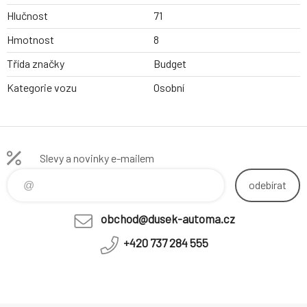
Hlučnost
71
Hmotnost
8
Třída značky
Budget
Kategorie vozu
Osobní
Slevy a novinky e-mailem
odebírat
obchod@dusek-automa.cz
+420 737 284 555