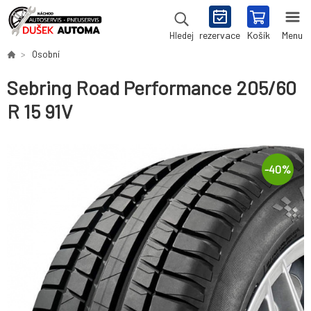
rezervace
Košík
Menu
Hledej
Osobní
Sebring Road Performance 205/60
R 15 91V
-
40
%