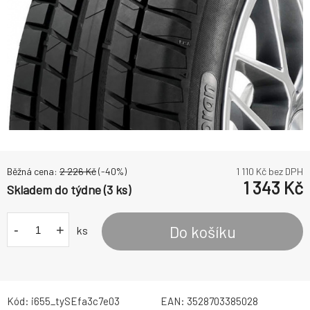
Běžná cena:
2 226
Kč
(-
40
%)
1 110
Kč bez DPH
1 343
Kč
Skladem do týdne (3 ks)
-
+
Do košíku
ks
Kód:
i655_tySEfa3c7e03
EAN:
3528703385028