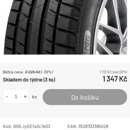
Běžná cena:
2 226
Kč
(-
39
%)
1 113
Kč bez DPH
1 347
Kč
Skladem do týdne (3 ks)
-
+
Do košíku
ks
Kód:
i655_tySEfa3c7e03
EAN:
3528703385028