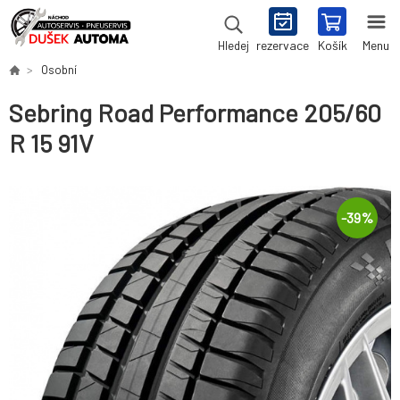
rezervace
Košík
Menu
Hledej
Osobní
Sebring Road Performance 205/60
R 15 91V
-
39
%