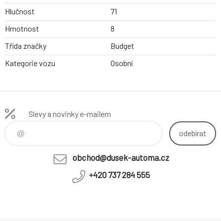
Hlučnost
71
Hmotnost
8
Třída značky
Budget
Kategorie vozu
Osobní
Slevy a novinky e-mailem
odebírat
obchod@dusek-automa.cz
+420 737 284 555