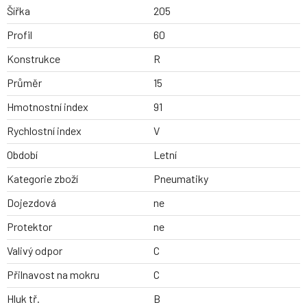
Šířka
205
Profil
60
Konstrukce
R
Průměr
15
Hmotnostní index
91
Rychlostní index
V
Období
Letní
Kategorie zboží
Pneumatiky
Dojezdová
ne
Protektor
ne
Valivý odpor
C
Přilnavost na mokru
C
Hluk tř.
B