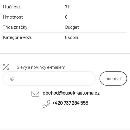
Hlučnost
71
Hmotnost
0
Třída značky
Budget
Kategorie vozu
Osobní
Slevy a novinky e-mailem
odebírat
obchod@dusek-automa.cz
+420 737 284 555