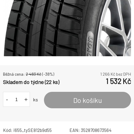
Běžná cena:
2 483
Kč
(-
38
%)
1 266
Kč bez DPH
1 532
Kč
Skladem do týdne (22 ks)
-
+
Do košíku
ks
Kód:
i655_tySE812b9d55
EAN:
3528708673564