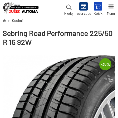
rezervace
Košík
Menu
Hledej
Osobní
Sebring Road Performance 225/50
R 16 92W
-
38
%