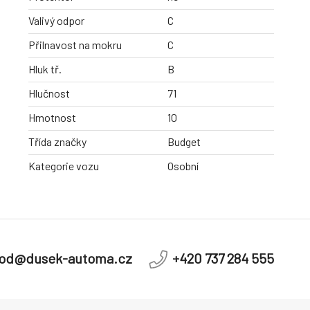
Valivý odpor
C
Přilnavost na mokru
C
Hluk tř.
B
Hlučnost
71
Hmotnost
10
Třída značky
Budget
Kategorie vozu
Osobní
od@dusek-automa.cz
+420 737 284 555