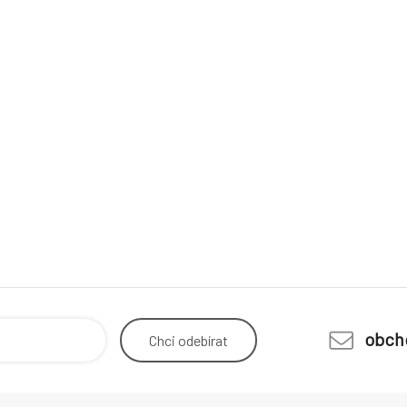
obch
Chci
odebírat