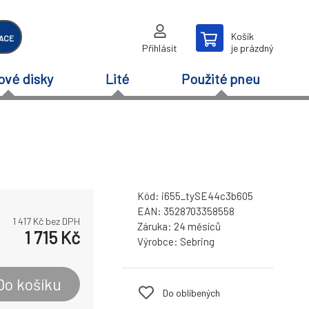
Košík
ACE
Přihlásit
je prázdný
ové disky
Lité
Použité pneu
Kód:
i655_tySE44c3b605
EAN:
3528703358558
1 417
Kč bez DPH
Záruka:
24 měsíců
1 715
Kč
Výrobce:
Sebring
Do košíku
Do oblíbených