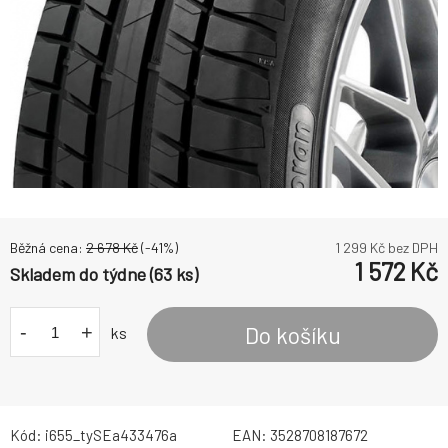
Běžná cena:
2 678
Kč
(-
41
%)
1 299
Kč bez DPH
1 572
Kč
Skladem do týdne (63 ks)
-
+
Do košíku
ks
Kód:
i655_tySEa433476a
EAN:
3528708187672