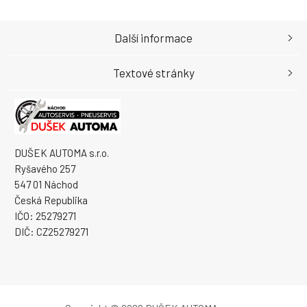
Další informace
Textové stránky
DUŠEK AUTOMA s.r.o.
Ryšavého 257
547 01 Náchod
Česká Republika
IČO: 25279271
DIČ: CZ25279271