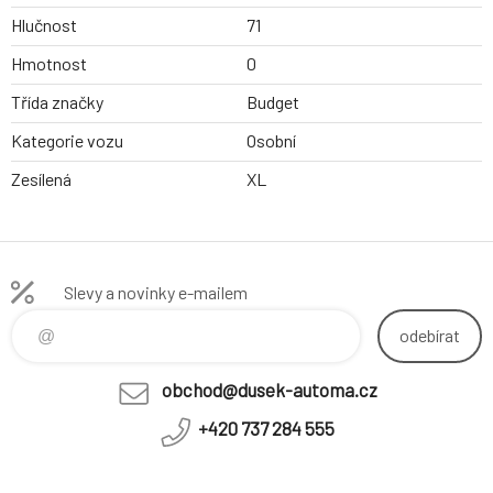
Hlučnost
71
Hmotnost
0
Třída značky
Budget
Kategorie vozu
Osobní
Zesílená
XL
Slevy a novinky e-mailem
odebírat
obchod@dusek-automa.cz
+420 737 284 555