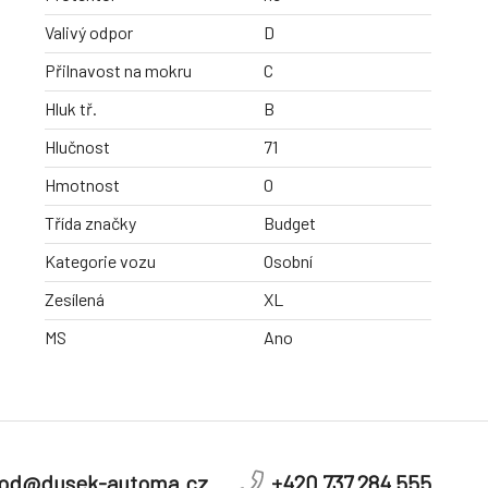
Valivý odpor
D
Přilnavost na mokru
C
Hluk tř.
B
Hlučnost
71
Hmotnost
0
Třída značky
Budget
Kategorie vozu
Osobní
Zesílená
XL
MS
Ano
od@dusek-automa.cz
+420 737 284 555