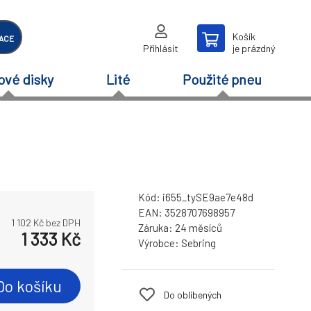
Košík
ACE
Přihlásit
je prázdný
ové disky
Lité
Použité pneu
Kód:
i655_tySE9ae7e48d
EAN:
3528707698957
1 102
Kč bez DPH
Záruka:
24 měsíců
1 333
Kč
Výrobce:
Sebring
Do košíku
Do oblíbených