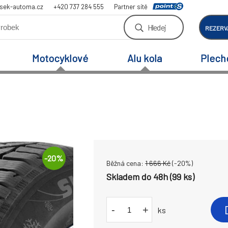
sek-automa.cz
+420 737 284 555
Partner sítě
Hledej
REZERV
Motocyklové
Alu kola
Plech
-
20
%
Běžná cena:
1 666
Kč
(-
20
%)
Skladem do 48h (99 ks)
-
+
ks