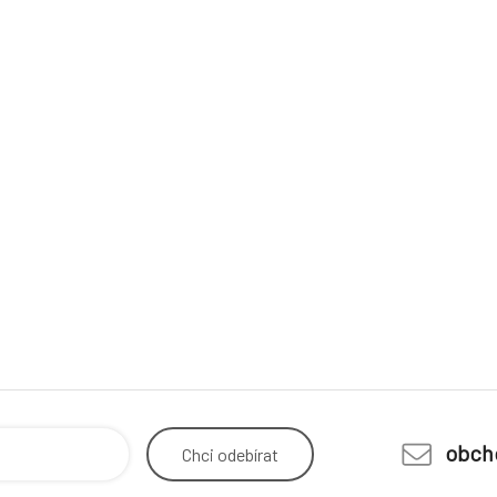
obch
Chci
odebírat