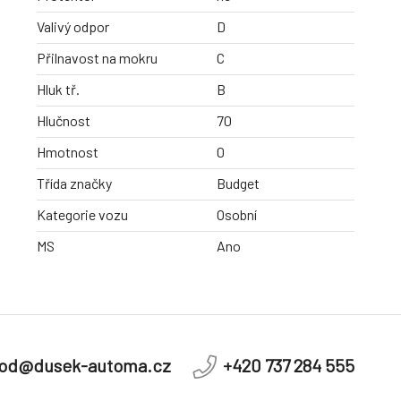
Valivý odpor
D
Přilnavost na mokru
C
Hluk tř.
B
Hlučnost
70
Hmotnost
0
Třída značky
Budget
Kategorie vozu
Osobní
MS
Ano
od@dusek-automa.cz
+420 737 284 555