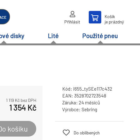
Košík
ACE
Přihlásit
je prázdný
ové disky
Lité
Použité pneu
Kód:
i655_tySEe117c432
EAN:
3528702723548
1 119
Kč bez DPH
Záruka:
24 měsíců
1 354
Kč
Výrobce:
Sebring
Do košíku
Do oblíbených