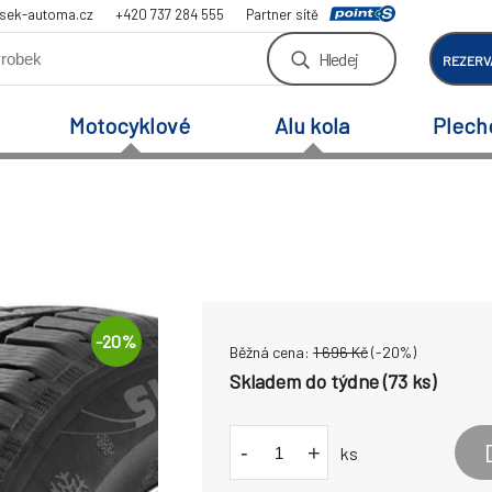
sek-automa.cz
+420 737 284 555
Partner sítě
Hledej
REZERV
Motocyklové
Alu kola
Plech
-
20
%
Běžná cena:
1 696
Kč
(-
20
%)
Skladem do týdne (73 ks)
-
+
ks