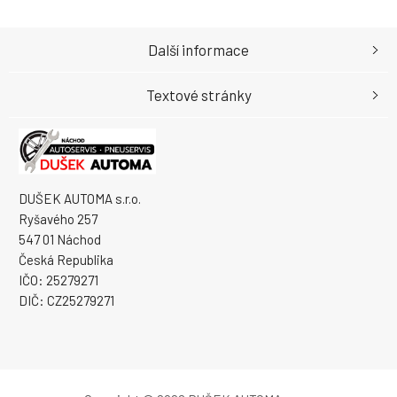
Další informace
Textové stránky
DUŠEK AUTOMA s.r.o.
Ryšavého 257
547 01 Náchod
Česká Republika
IČO: 25279271
DIČ: CZ25279271