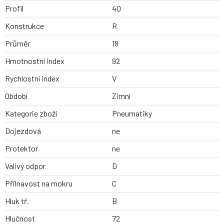
Profil
40
Konstrukce
R
Průměr
18
Hmotnostní index
92
Rychlostní index
V
Období
Zimní
Kategorie zboží
Pneumatiky
Dojezdová
ne
Protektor
ne
Valivý odpor
D
Přilnavost na mokru
C
Hluk tř.
B
Hlučnost
72