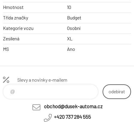
Hmotnost
10
Třída značky
Budget
Kategorie vozu
Osobní
Zesílená
XL
MS
Ano
Slevy a novinky e-mailem
odebírat
obchod@dusek-automa.cz
+420 737 284 555