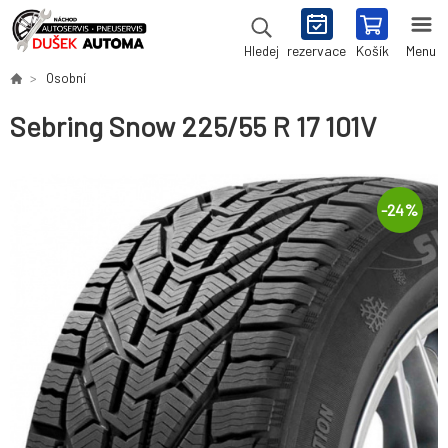
rezervace
Košík
Menu
Hledej
Osobní
Sebring Snow 225/55 R 17 101V
-
24
%