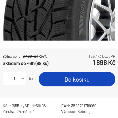
Běžná cena:
2 499
Kč
(-
24
%)
1 567
Kč bez DPH
1 896
Kč
Skladem do 48h (99 ks)
-
+
Do košíku
ks
Kód:
i655_tySEdde50f96
EAN:
3528701716060
Záruka:
24 měsíců
Výrobce:
Sebring