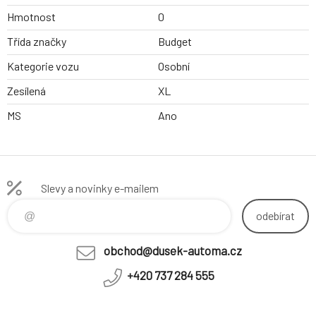
Hmotnost
0
Třída značky
Budget
Kategorie vozu
Osobní
Zesílená
XL
MS
Ano
Slevy a novinky e-mailem
odebírat
obchod@dusek-automa.cz
+420 737 284 555