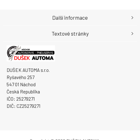
Další informace
Textové stránky
DUŠEK AUTOMA s.r.o.
Ryšavého 257
547 01 Náchod
Česká Republika
IČO: 25279271
DIČ: CZ25279271