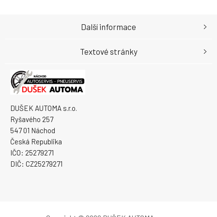
Další informace
Textové stránky
DUŠEK AUTOMA s.r.o.
Ryšavého 257
547 01 Náchod
Česká Republika
IČO: 25279271
DIČ: CZ25279271