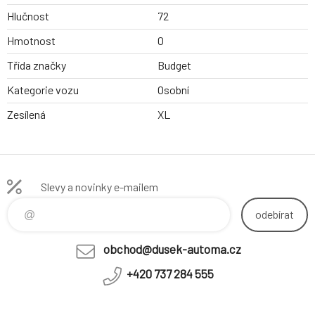
Hlučnost
72
Hmotnost
0
Třída značky
Budget
Kategorie vozu
Osobní
Zesílená
XL
Slevy a novinky e-mailem
odebírat
obchod@dusek-automa.cz
+420 737 284 555