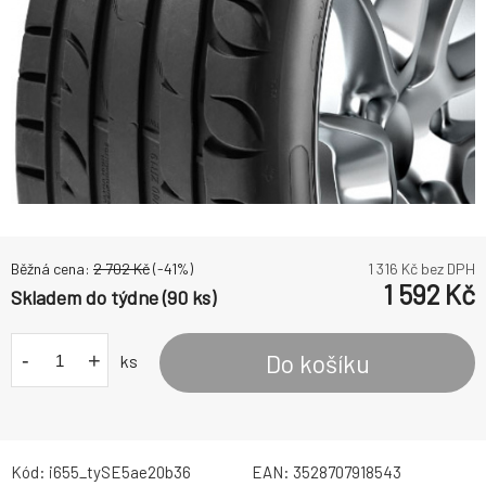
Běžná cena:
2 702
Kč
(-
41
%)
1 316
Kč bez DPH
1 592
Kč
Skladem do týdne (90 ks)
-
+
Do košíku
ks
Kód:
i655_tySE5ae20b36
EAN:
3528707918543