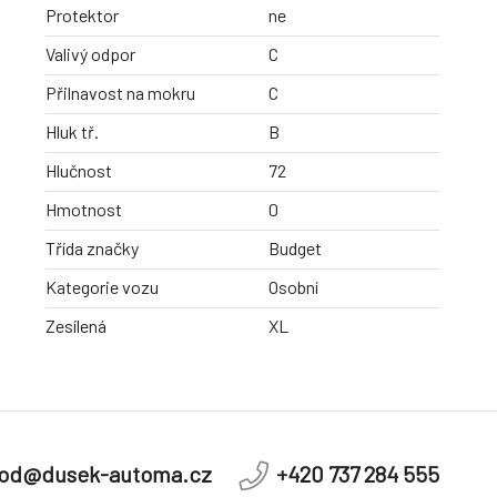
Protektor
ne
Valivý odpor
C
Přilnavost na mokru
C
Hluk tř.
B
Hlučnost
72
Hmotnost
0
Třída značky
Budget
Kategorie vozu
Osobní
Zesílená
XL
od@dusek-automa.cz
+420 737 284 555