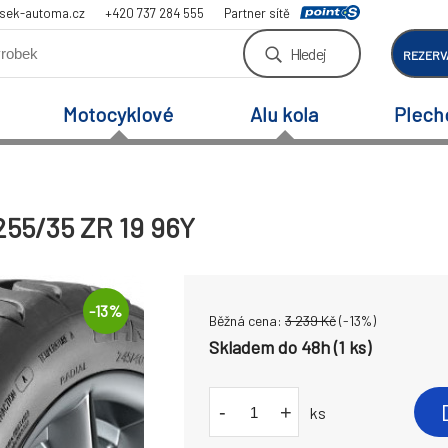
sek-automa.cz
+420 737 284 555
Partner sítě
Hledej
REZERV
Motocyklové
Alu kola
Plech
255/35 ZR 19 96Y
-
13
%
Běžná cena:
3 239
Kč
(-
13
%)
Skladem do 48h (1 ks)
-
+
ks