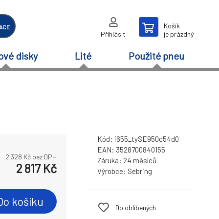
Košík
ACE
Přihlásit
je prázdný
ové disky
Lité
Použité pneu
Kód:
i655_tySE950c54d0
EAN:
3528700840155
2 328
Kč bez DPH
Záruka:
24 měsíců
2 817
Kč
Výrobce:
Sebring
Do košíku
Do oblíbených