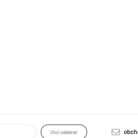
obch
Chci
odebírat