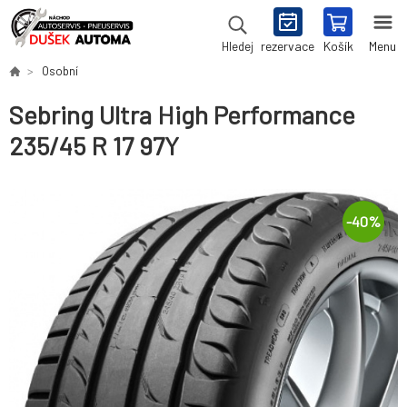
rezervace
Košík
Menu
Hledej
Osobní
Sebring Ultra High Performance
235/45 R 17 97Y
-
40
%