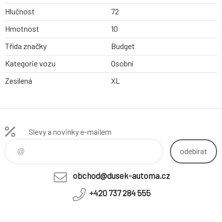
Hlučnost
72
Hmotnost
10
Třída značky
Budget
Kategorie vozu
Osobní
Zesílená
XL
Slevy a novinky e-mailem
odebírat
obchod@dusek-automa.cz
+420 737 284 555