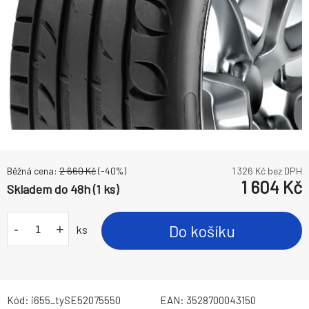
Běžná cena:
2 660
Kč
(-
40
%)
1 326
Kč bez DPH
1 604
Kč
Skladem do 48h (1 ks)
-
+
Do košíku
ks
Kód:
i655_tySE52075550
EAN:
3528700043150