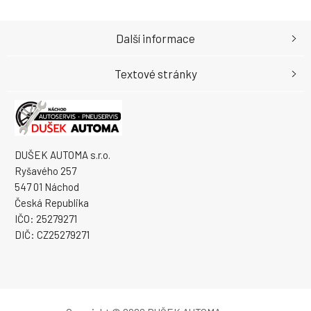
Další informace
Textové stránky
DUŠEK AUTOMA s.r.o.
Ryšavého 257
547 01 Náchod
Česká Republika
IČO: 25279271
DIČ: CZ25279271