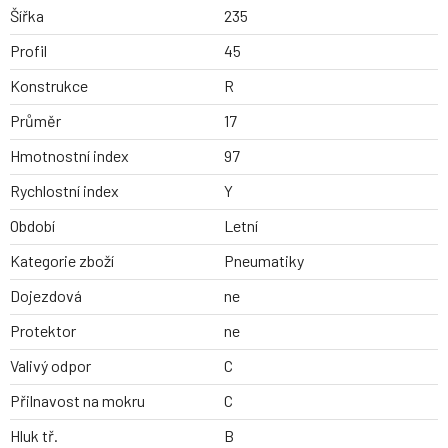
Šířka
235
Profil
45
Konstrukce
R
Průměr
17
Hmotnostní index
97
Rychlostní index
Y
Období
Letní
Kategorie zboží
Pneumatiky
Dojezdová
ne
Protektor
ne
Valivý odpor
C
Přilnavost na mokru
C
Hluk tř.
B