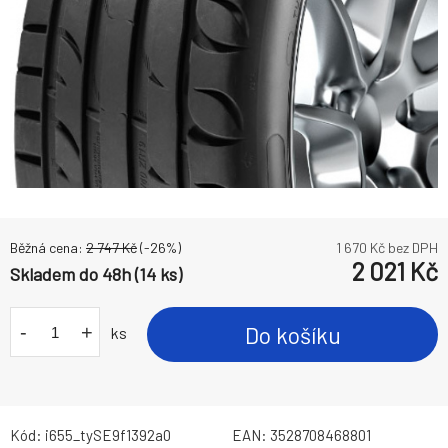
Běžná cena:
2 747
Kč
(-
26
%)
1 670
Kč bez DPH
2 021
Kč
Skladem do 48h (14 ks)
-
+
Do košíku
ks
Kód:
i655_tySE9f1392a0
EAN:
3528708468801