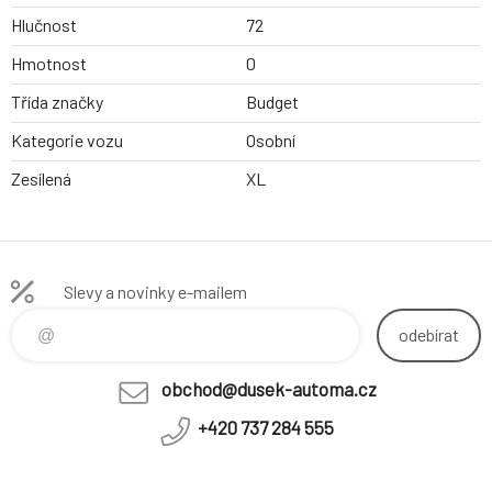
Hlučnost
72
Hmotnost
0
Třída značky
Budget
Kategorie vozu
Osobní
Zesílená
XL
Slevy a novinky e-mailem
odebírat
obchod@dusek-automa.cz
+420 737 284 555