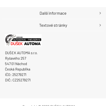
Další informace
Textové stránky
DUŠEK AUTOMA s.r.o.
Ryšavého 257
547 01 Náchod
Česká Republika
IČO: 25279271
DIČ: CZ25279271