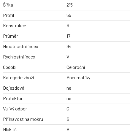
Šířka
215
Profil
55
Konstrukce
R
Průměr
17
Hmotnostní index
94
Rychlostní index
V
Období
Celoroční
Kategorie zboží
Pneumatiky
Dojezdová
ne
Protektor
ne
Valivý odpor
C
Přilnavost na mokru
B
Hluk tř.
B