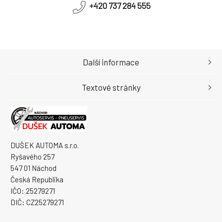
+420 737 284 555
Další informace
Textové stránky
DUŠEK AUTOMA s.r.o.
Ryšavého 257
547 01 Náchod
Česká Republika
IČO: 25279271
DIČ: CZ25279271