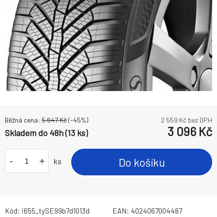
Běžná cena:
5 647
Kč
(-
45
%)
2 559
Kč bez DPH
3 096
Kč
Skladem do 48h (13 ks)
-
+
Do košíku
ks
Kód:
i655_tySE99b7d1013d
EAN:
4024067004487