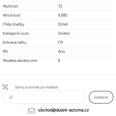
Hlučnost
72
Hmotnost
9.685
Třída značky
Střed
Kategorie vozu
Osobní
Ochrana ráfku
FR
MS
Ano
Hloubka dezénu mm
8
Slevy a novinky e-mailem
odebírat
obchod@dusek-automa.cz