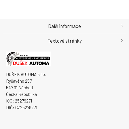
Další informace
Textové stránky
DUŠEK AUTOMA s.r.o.
Ryšavého 257
547 01 Náchod
Česká Republika
IČO: 25279271
DIČ: CZ25279271