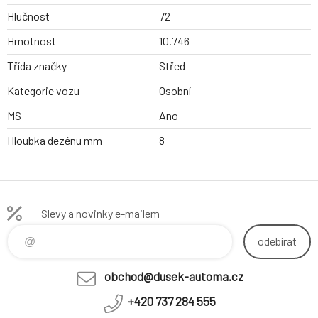
Hlučnost
72
Hmotnost
10.746
Třída značky
Střed
Kategorie vozu
Osobní
MS
Ano
Hloubka dezénu mm
8
Slevy a novinky e-mailem
odebírat
obchod@dusek-automa.cz
+420 737 284 555