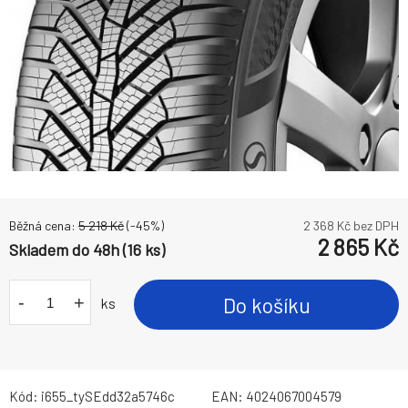
Běžná cena:
5 218
Kč
(-
45
%)
2 368
Kč bez DPH
2 865
Kč
Skladem do 48h (16 ks)
-
+
Do košíku
ks
Kód:
i655_tySEdd32a5746c
EAN:
4024067004579