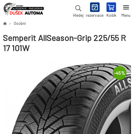
rezervace
Košík
Menu
Hledej
Osobní
Semperit AllSeason-Grip 225/55 R
17 101W
-
45
%