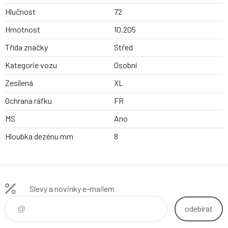
Hlučnost
72
Hmotnost
10.205
Třída značky
Střed
Kategorie vozu
Osobní
Zesílená
XL
Ochrana ráfku
FR
MS
Ano
Hloubka dezénu mm
8
Slevy a novinky e-mailem
odebírat