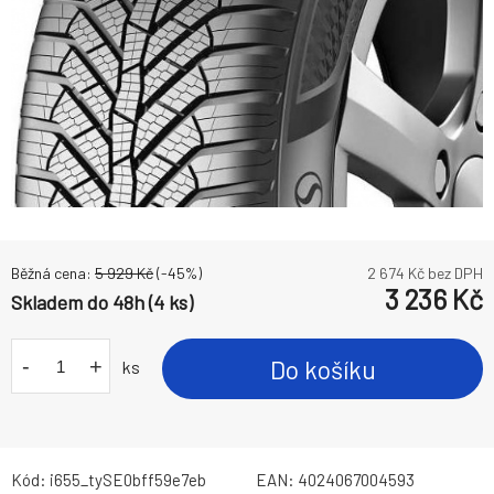
Běžná cena:
5 929
Kč
(-
45
%)
2 674
Kč bez DPH
3 236
Kč
Skladem do 48h (4 ks)
-
+
Do košíku
ks
Kód:
i655_tySE0bff59e7eb
EAN:
4024067004593