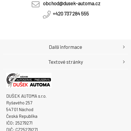
obchod@dusek-automa.cz
+420 737 284 555
Další informace
Textové stránky
DUŠEK AUTOMA s.r.o.
Ryšavého 257
547 01 Náchod
Česká Republika
IČO: 25279271
DIČ: CZ25279271