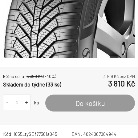
Běžná cena:
6 389
Kč
(-
40
%)
3 149
Kč bez DPH
3 810
Kč
Skladem do týdne (33 ks)
-
+
Do košíku
ks
Kód:
i655_tySEf77361a045
EAN:
4024067004944