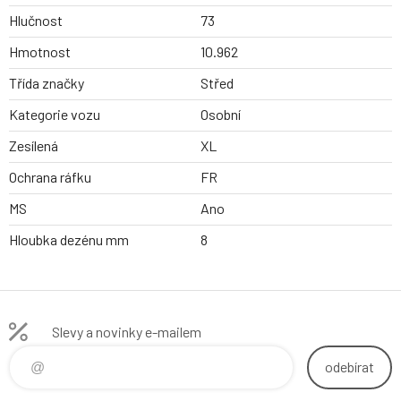
Hlučnost
73
Hmotnost
10.962
Třída značky
Střed
Kategorie vozu
Osobní
Zesílená
XL
Ochrana ráfku
FR
MS
Ano
Hloubka dezénu mm
8
Slevy a novinky e-mailem
odebírat