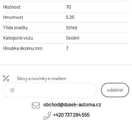
Hlučnost
70
Hmotnost
5.25
Třída značky
Střed
Kategorie vozu
Osobní
Hloubka dezénu mm
7
Slevy a novinky e-mailem
odebírat
obchod@dusek-automa.cz
+420 737 284 555