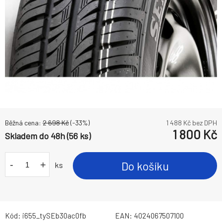
Běžná cena:
2 698
Kč
(-
33
%)
1 488
Kč bez DPH
1 800
Kč
Skladem do 48h (56 ks)
-
+
Do košíku
ks
Kód:
i655_tySEb30ac0fb
EAN:
4024067507100