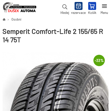
rezervace
Košík
Menu
Hledej
Osobní
Semperit Comfort-Life 2 155/65 R
14 75T
-
33
%