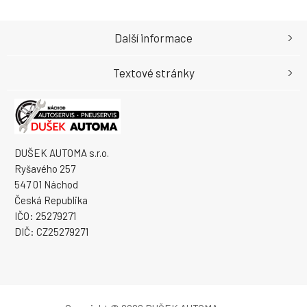
Další informace
Textové stránky
DUŠEK AUTOMA s.r.o.
Ryšavého 257
547 01 Náchod
Česká Republika
IČO: 25279271
DIČ: CZ25279271