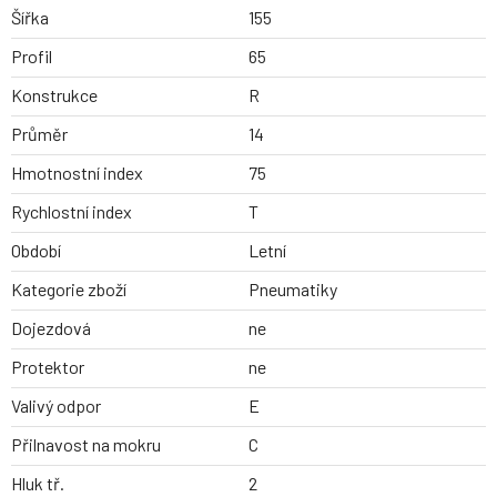
Šířka
155
Profil
65
Konstrukce
R
Průměr
14
Hmotnostní index
75
Rychlostní index
T
Období
Letní
Kategorie zboží
Pneumatiky
Dojezdová
ne
Protektor
ne
Valivý odpor
E
Přilnavost na mokru
C
Hluk tř.
2