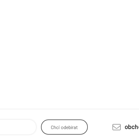
obch
Chci
odebírat