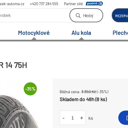
sek-automa.cz
+420 737 284 555
Partner sítě
Hledej
REZERV
Motocyklové
Alu kola
Plech
R 14 75H
-
35
%
Běžná cena:
3 350
Kč
(-
35
%)
Skladem do 48h (8 ks)
-
+
ks