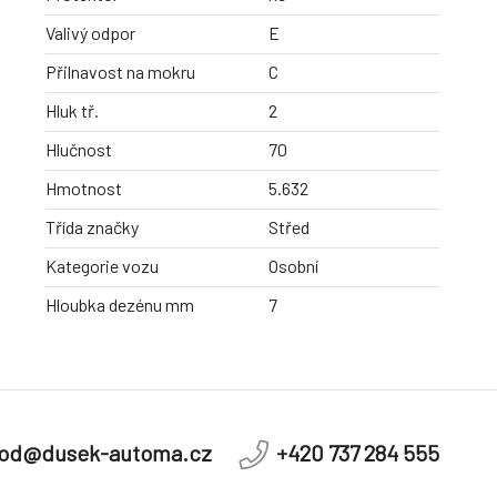
Valivý odpor
E
Přilnavost na mokru
C
Hluk tř.
2
Hlučnost
70
Hmotnost
5.632
Třída značky
Střed
Kategorie vozu
Osobní
Hloubka dezénu mm
7
od@dusek-automa.cz
+420 737 284 555