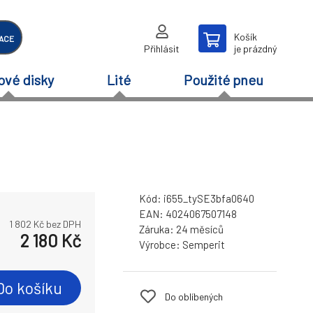
Košík
ACE
Přihlásit
je prázdný
ové disky
Lité
Použité pneu
Kód:
i655_tySE3bfa0640
EAN:
4024067507148
1 802
Kč bez DPH
Záruka:
24 měsíců
2 180
Kč
Výrobce:
Semperit
Do košíku
Do oblíbených