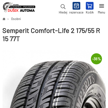
rezervace
Košík
Menu
Hledej
Osobní
Semperit Comfort-Life 2 175/55 R
15 77T
-
36
%