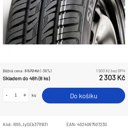
Běžná cena:
3 572
Kč
(-
36
%)
1 903
Kč bez DPH
2 303
Kč
Skladem do 48h (8 ks)
-
+
Do košíku
ks
Kód:
i655_tySEb371f831
EAN:
4024067507230