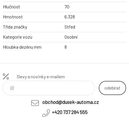
Hlučnost
70
Hmotnost
6.328
Třída značky
Střed
Kategorie vozu
Osobní
Hloubka dezénu mm
8
Slevy a novinky e-mailem
odebírat
obchod@dusek-automa.cz
+420 737 284 555