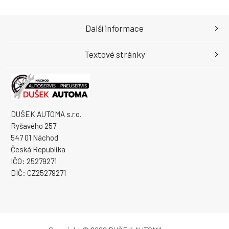
Další informace
Textové stránky
DUŠEK AUTOMA s.r.o.
Ryšavého 257
547 01 Náchod
Česká Republika
IČO: 25279271
DIČ: CZ25279271