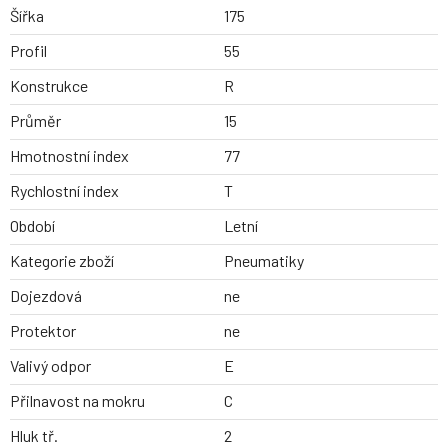
Šířka
175
Profil
55
Konstrukce
R
Průměr
15
Hmotnostní index
77
Rychlostní index
T
Období
Letní
Kategorie zboží
Pneumatiky
Dojezdová
ne
Protektor
ne
Valivý odpor
E
Přilnavost na mokru
C
Hluk tř.
2