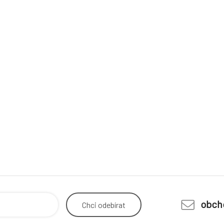
obch
Chci
odebírat