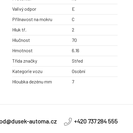
Valivý odpor
E
Přilnavost na mokru
C
Hluk tř.
2
Hlučnost
70
Hmotnost
6.16
Třída značky
Střed
Kategorie vozu
Osobní
Hloubka dezénu mm
7
od@dusek-automa.cz
+420 737 284 555