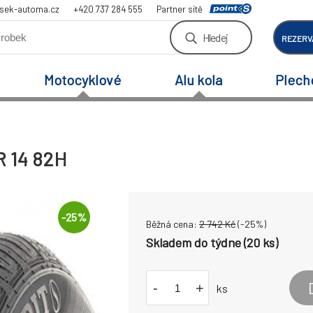
sek-automa.cz
+420 737 284 555
Partner sítě
Hledej
REZERV
Motocyklové
Alu kola
Plech
R 14 82H
-
25
%
Běžná cena:
2 742
Kč
(-
25
%)
Skladem do týdne (20 ks)
-
+
ks