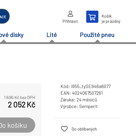
Košík
ACE
Přihlásit
je prázdný
ové disky
Lité
Použité pneu
Kód:
i655_tySE946a6077
EAN:
4024067507261
1 696
Kč bez DPH
Záruka:
24 měsíců
2 052
Kč
Výrobce:
Semperit
Do košíku
Do oblíbených