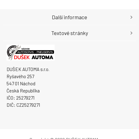
Další informace
Textové stránky
DUŠEK AUTOMA s.r.o.
Ryšavého 257
547 01 Náchod
Česká Republika
IČO: 25279271
DIČ: CZ25279271