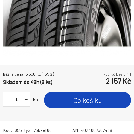
Běžná cena:
3 306
Kč
(-
35
%)
1 783
Kč bez DPH
2 157
Kč
Skladem do 48h (8 ks)
-
+
Do košíku
ks
Kód:
i655_tySE73baef6d
EAN:
4024067507438