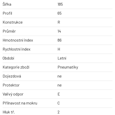
Šířka
185
Profil
65
Konstrukce
R
Průměr
14
Hmotnostní index
86
Rychlostní index
H
Období
Letní
Kategorie zboží
Pneumatiky
Dojezdová
ne
Protektor
ne
Valivý odpor
E
Přilnavost na mokru
C
Hluk tř.
2