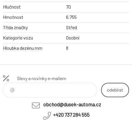
Hlučnost
70
Hmotnost
6.755
Třída značky
Střed
Kategorie vozu
Osobní
Hloubka dezénu mm
8
Slevy a novinky e-mailem
odebírat
obchod@dusek-automa.cz
+420 737 284 555