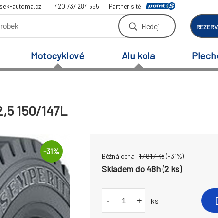
sek-automa.cz
+420 737 284 555
Partner sítě
Hledej
REZERV
Motocyklové
Alu kola
Plech
,5 150/147L
-
31
%
Běžná cena:
17 817
Kč
(-
31
%)
Skladem do 48h (2 ks)
-
+
ks