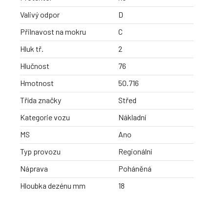
Valivý odpor
D
Přilnavost na mokru
C
Hluk tř.
2
Hlučnost
76
Hmotnost
50.716
Třída značky
Střed
Kategorie vozu
Nákladní
MS
Ano
Typ provozu
Regionální
Náprava
Poháněná
Hloubka dezénu mm
18