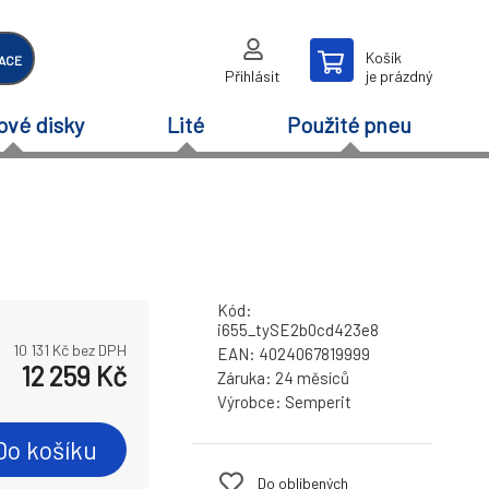
Košík
ACE
Přihlásit
je prázdný
ové disky
Lité
Použité pneu
Kód:
i655_tySE2b0cd423e8
10 131
Kč bez DPH
EAN:
4024067819999
12 259
Kč
Záruka:
24 měsíců
Výrobce:
Semperit
Do košíku
Do oblíbených