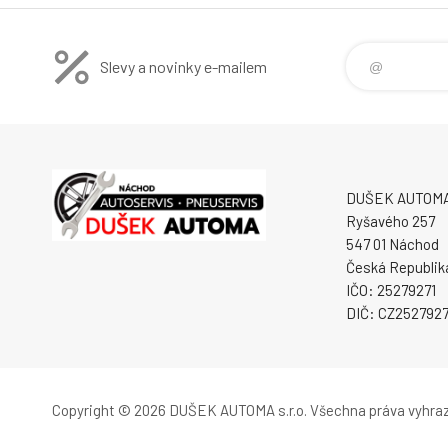
Slevy a novinky e-mailem
DUŠEK AUTOMA s
Ryšavého 257
547 01 Náchod
Česká Republik
IČO: 25279271
DIČ: CZ2527927
Copyright © 2026 DUŠEK AUTOMA s.r.o.
Všechna práva vyhra