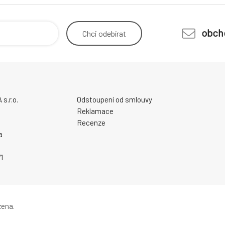
obch
Chci
odebírat
.r.o.
Odstoupení od smlouvy
Reklamace
Recenze
a
1
zena.