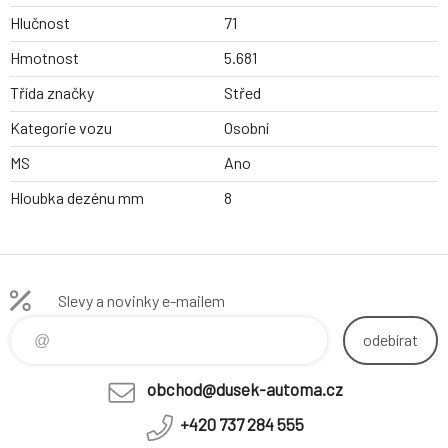
Hlučnost
71
Hmotnost
5.681
Třída značky
Střed
Kategorie vozu
Osobní
MS
Ano
Hloubka dezénu mm
8
Slevy a novinky e-mailem
odebírat
obchod@dusek-automa.cz
+420 737 284 555