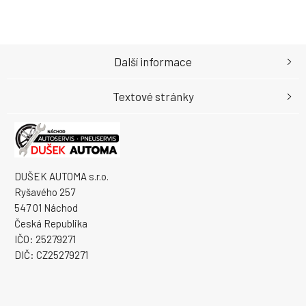
Další informace
Textové stránky
DUŠEK AUTOMA s.r.o.
Ryšavého 257
547 01 Náchod
Česká Republika
IČO: 25279271
DIČ: CZ25279271