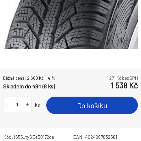
Běžná cena:
2 609
Kč
(-
41
%)
1 271
Kč bez DPH
1 538
Kč
Skladem do 48h (8 ks)
-
+
Do košíku
ks
Kód:
i655_tySEe50172ce
EAN:
4024067632581