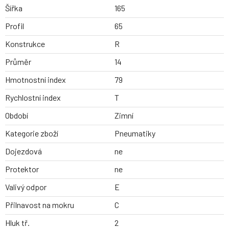
Šířka
165
Profil
65
Konstrukce
R
Průměr
14
Hmotnostní index
79
Rychlostní index
T
Období
Zimní
Kategorie zboží
Pneumatiky
Dojezdová
ne
Protektor
ne
Valivý odpor
E
Přilnavost na mokru
C
Hluk tř.
2