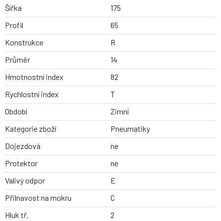
Šířka
175
Profil
65
Konstrukce
R
Průměr
14
Hmotnostní index
82
Rychlostní index
T
Období
Zimní
Kategorie zboží
Pneumatiky
Dojezdová
ne
Protektor
ne
Valivý odpor
E
Přilnavost na mokru
C
Hluk tř.
2