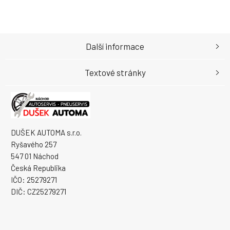
Další informace
Textové stránky
DUŠEK AUTOMA s.r.o.
Ryšavého 257
547 01 Náchod
Česká Republika
IČO: 25279271
DIČ: CZ25279271