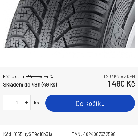
Běžná cena:
2 461
Kč
(-
41
%)
1 207
Kč bez DPH
1 460
Kč
Skladem do 48h (49 ks)
-
+
Do košíku
ks
Kód:
i655_tySE9d16b31a
EAN:
4024067632598