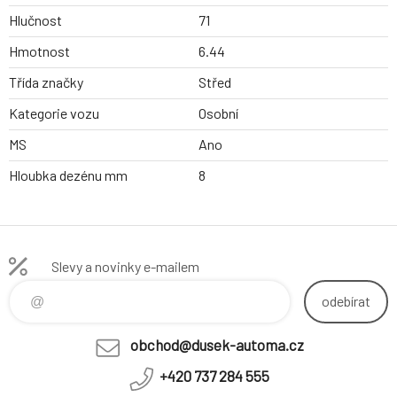
Hlučnost
71
Hmotnost
6.44
Třída značky
Střed
Kategorie vozu
Osobní
MS
Ano
Hloubka dezénu mm
8
Slevy a novinky e-mailem
odebírat
obchod@dusek-automa.cz
+420 737 284 555