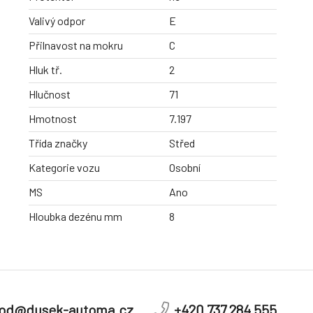
Valivý odpor
E
Přilnavost na mokru
C
Hluk tř.
2
Hlučnost
71
Hmotnost
7.197
Třída značky
Střed
Kategorie vozu
Osobní
MS
Ano
Hloubka dezénu mm
8
od@dusek-automa.cz
+420 737 284 555