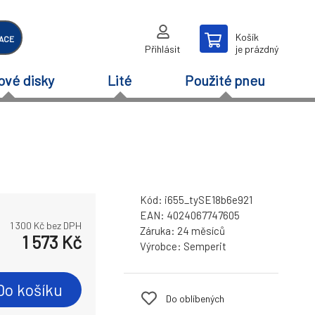
Košík
ACE
Přihlásit
je prázdný
ové disky
Lité
Použité pneu
Kód:
i655_tySE18b6e921
EAN:
4024067747605
1 300
Kč bez DPH
Záruka:
24 měsíců
1 573
Kč
Výrobce:
Semperit
Do košíku
Do oblíbených