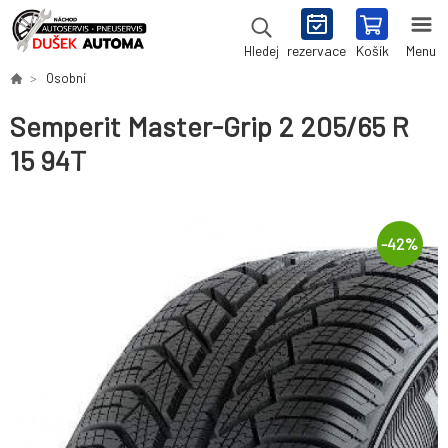
rezervace
Košík
Menu
Hledej
Osobní
Semperit Master-Grip 2 205/65 R
15 94T
-
42
%