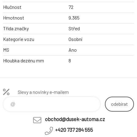
Hlučnost
72
Hmotnost
9.365
Třída značky
Střed
Kategorie vozu
Osobní
MS
Ano
Hloubka dezénu mm
8
Slevy a novinky e-mailem
odebírat
obchod@dusek-automa.cz
+420 737 284 555