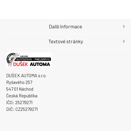
Další informace
Textové stránky
DUŠEK AUTOMA s.r.o.
Ryšavého 257
547 01 Náchod
Česká Republika
IČO: 25279271
DIČ: CZ25279271