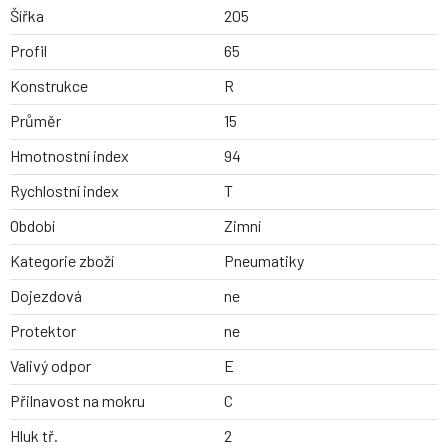
Šířka
205
Profil
65
Konstrukce
R
Průměr
15
Hmotnostní index
94
Rychlostní index
T
Období
Zimní
Kategorie zboží
Pneumatiky
Dojezdová
ne
Protektor
ne
Valivý odpor
E
Přilnavost na mokru
C
Hluk tř.
2