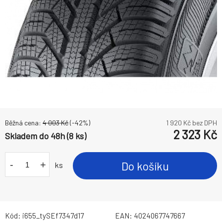
Běžná cena:
4 003
Kč
(-
42
%)
1 920
Kč bez DPH
2 323
Kč
Skladem do 48h (8 ks)
-
+
Do košíku
ks
Kód:
i655_tySEf7347d17
EAN:
4024067747667