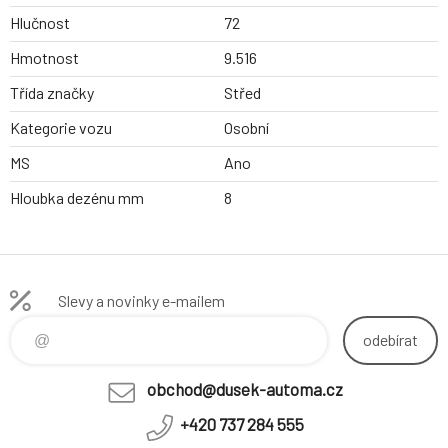
Hlučnost
72
Hmotnost
9.516
Třída značky
Střed
Kategorie vozu
Osobní
MS
Ano
Hloubka dezénu mm
8
Slevy a novinky e-mailem
odebírat
obchod@dusek-automa.cz
+420 737 284 555