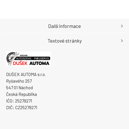
Další informace
Textové stránky
DUŠEK AUTOMA s.r.o.
Ryšavého 257
547 01 Náchod
Česká Republika
IČO: 25279271
DIČ: CZ25279271