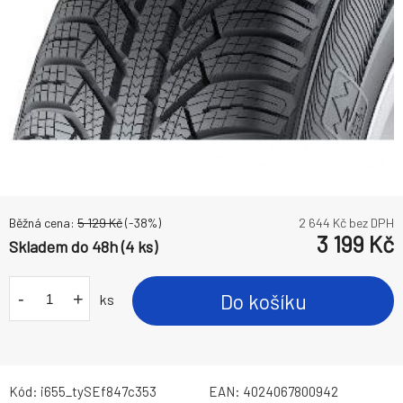
Běžná cena:
5 129
Kč
(-
38
%)
2 644
Kč bez DPH
3 199
Kč
Skladem do 48h (4 ks)
-
+
Do košíku
ks
Kód:
i655_tySEf847c353
EAN:
4024067800942