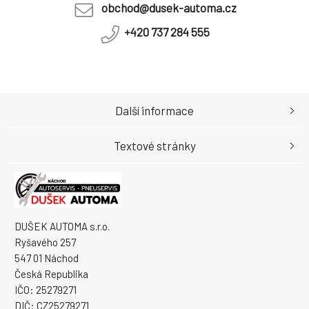
obchod@dusek-automa.cz
+420 737 284 555
Další informace
Textové stránky
DUŠEK AUTOMA s.r.o.
Ryšavého 257
547 01 Náchod
Česká Republika
IČO: 25279271
DIČ: CZ25279271