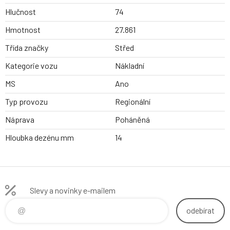
Hlučnost
74
Hmotnost
27.861
Třída značky
Střed
Kategorie vozu
Nákladní
MS
Ano
Typ provozu
Regionální
Náprava
Poháněná
Hloubka dezénu mm
14
Slevy a novinky e-mailem
odebírat