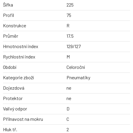
Šířka
225
Profil
75
Konstrukce
R
Průměr
17.5
Hmotnostní index
129/127
Rychlostní index
M
Období
Celoroční
Kategorie zboží
Pneumatiky
Dojezdová
ne
Protektor
ne
Valivý odpor
D
Přilnavost na mokru
C
Hluk tř.
2