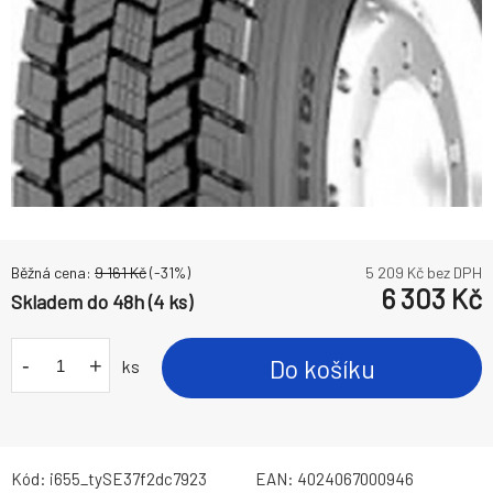
Běžná cena:
9 161
Kč
(-
31
%)
5 209
Kč bez DPH
6 303
Kč
Skladem do 48h (4 ks)
-
+
Do košíku
ks
Kód:
i655_tySE37f2dc7923
EAN:
4024067000946