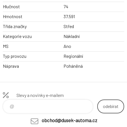
Hlučnost
74
Hmotnost
37.591
Třída značky
Střed
Kategorie vozu
Nákladní
MS
Ano
Typ provozu
Regionální
Náprava
Poháněná
Slevy a novinky e-mailem
odebírat
obchod@dusek-automa.cz