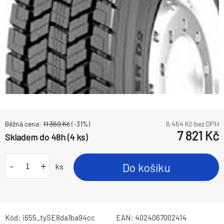
Běžná cena:
11 369
Kč
(-
31
%)
6 464
Kč bez DPH
7 821
Kč
Skladem do 48h (4 ks)
-
+
Do košíku
ks
Kód:
i655_tySE8da1ba94cc
EAN:
4024067002414