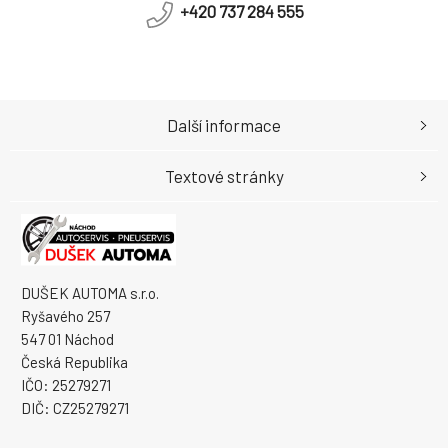
+420 737 284 555
Další informace
Textové stránky
DUŠEK AUTOMA s.r.o.
Ryšavého 257
547 01 Náchod
Česká Republika
IČO: 25279271
DIČ: CZ25279271