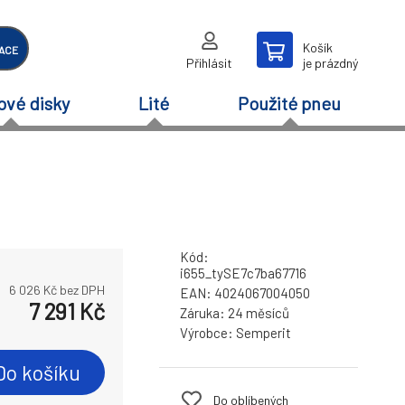
Košík
ACE
Přihlásit
je prázdný
ové disky
Lité
Použité pneu
Kód:
i655_tySE7c7ba67716
6 026
Kč bez DPH
EAN:
4024067004050
7 291
Kč
Záruka:
24 měsíců
Výrobce:
Semperit
Do košíku
Do oblíbených