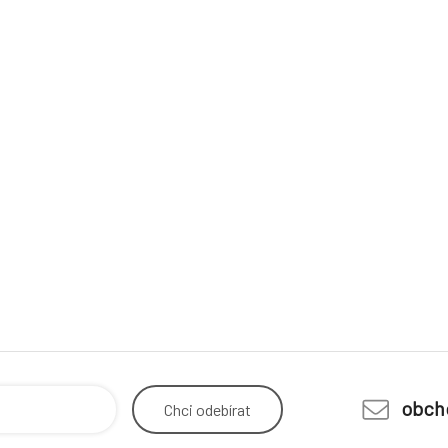
obch
Chci
odebírat