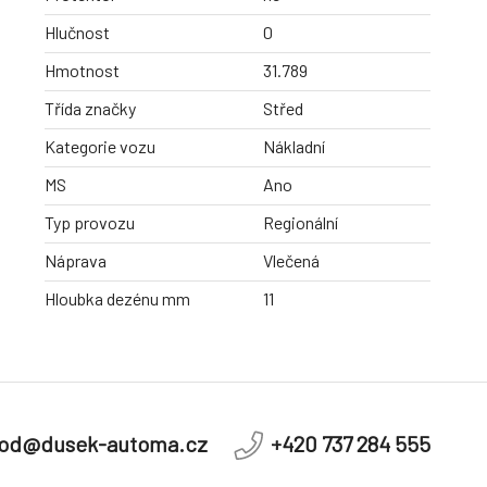
Hlučnost
0
Hmotnost
31.789
Třída značky
Střed
Kategorie vozu
Nákladní
MS
Ano
Typ provozu
Regionální
Náprava
Vlečená
Hloubka dezénu mm
11
od@dusek-automa.cz
+420 737 284 555