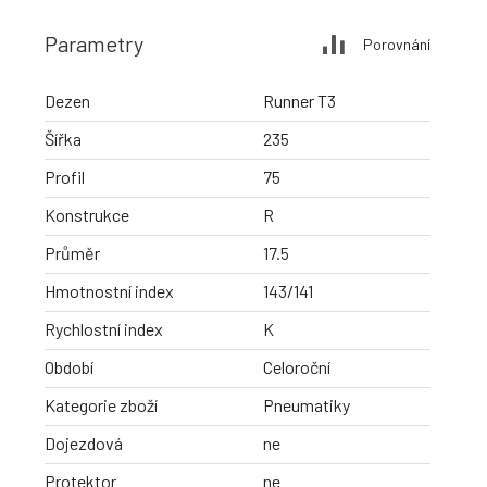
Parametry
Porovnání
Dezen
Runner T3
Šířka
235
Profil
75
Konstrukce
R
Průměr
17.5
Hmotnostní index
143/141
Rychlostní index
K
Období
Celoroční
Kategorie zboží
Pneumatiky
Dojezdová
ne
Protektor
ne