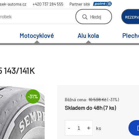
sek-automa.cz
+420 737 284 555
Partner sítě
Hledej
REZERV
Motocyklové
Alu kola
Plech
 143/141K
-
31
%
Běžná cena:
10 598
Kč
(-
31
%)
Skladem do 48h (7 ks)
-
+
ks