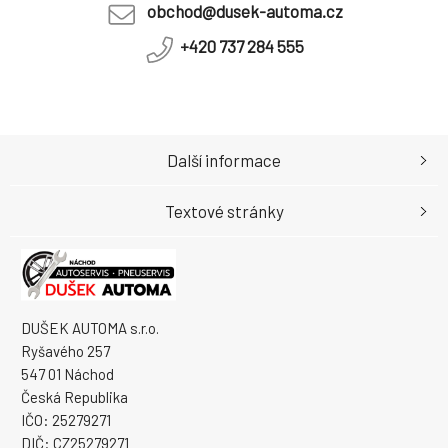
obchod@dusek-automa.cz
+420 737 284 555
Další informace
Textové stránky
DUŠEK AUTOMA s.r.o.
Ryšavého 257
547 01 Náchod
Česká Republika
IČO: 25279271
DIČ: CZ25279271