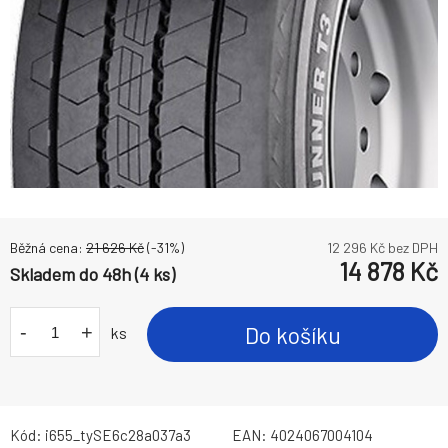
Běžná cena:
21 626
Kč
(-
31
%)
12 296
Kč bez DPH
14 878
Kč
Skladem do 48h (4 ks)
-
+
Do košíku
ks
Kód:
i655_tySE6c28a037a3
EAN:
4024067004104