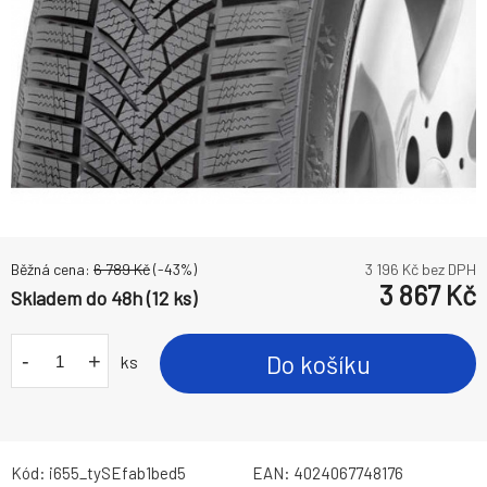
Běžná cena:
6 789
Kč
(-
43
%)
3 196
Kč bez DPH
3 867
Kč
Skladem do 48h (12 ks)
-
+
Do košíku
ks
Kód:
i655_tySEfab1bed5
EAN:
4024067748176