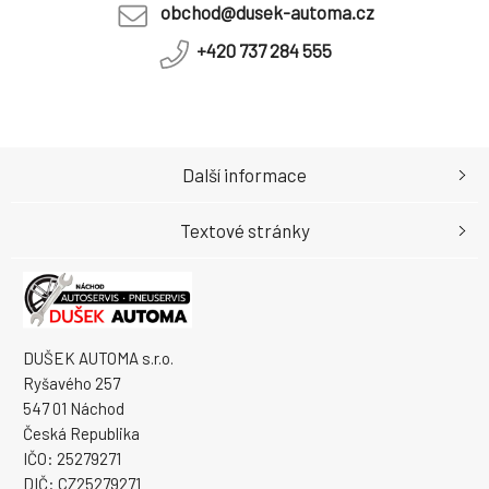
obchod@dusek-automa.cz
+420 737 284 555
Další informace
Textové stránky
DUŠEK AUTOMA s.r.o.
Ryšavého 257
547 01 Náchod
Česká Republika
IČO: 25279271
DIČ: CZ25279271