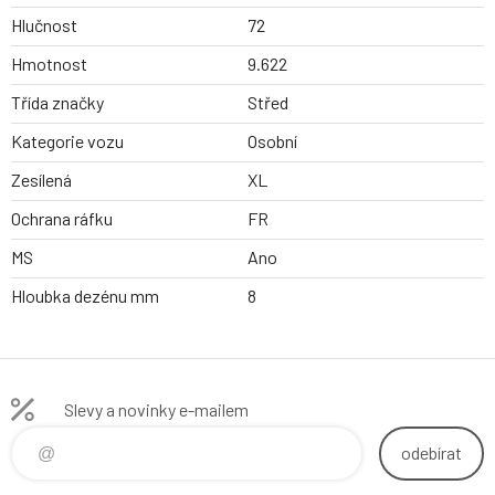
Hlučnost
72
Hmotnost
9.622
Třída značky
Střed
Kategorie vozu
Osobní
Zesílená
XL
Ochrana ráfku
FR
MS
Ano
Hloubka dezénu mm
8
Slevy a novinky e-mailem
odebírat