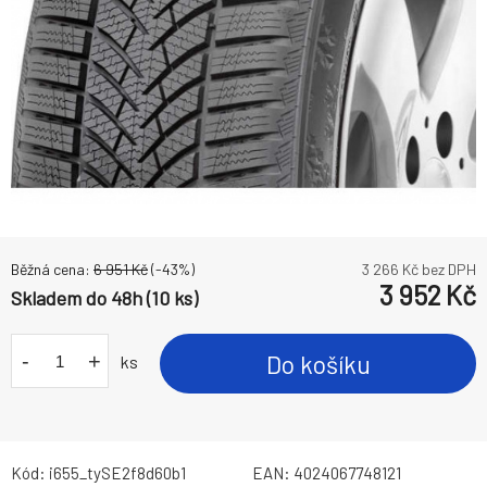
Běžná cena:
6 951
Kč
(-
43
%)
3 266
Kč bez DPH
3 952
Kč
Skladem do 48h (10 ks)
-
+
Do košíku
ks
Kód:
i655_tySE2f8d60b1
EAN:
4024067748121