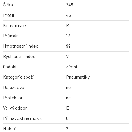
Šířka
245
Profil
45
Konstrukce
R
Průměr
17
Hmotnostní index
99
Rychlostní index
V
Období
Zimní
Kategorie zboží
Pneumatiky
Dojezdová
ne
Protektor
ne
Valivý odpor
E
Přilnavost na mokru
C
Hluk tř.
2