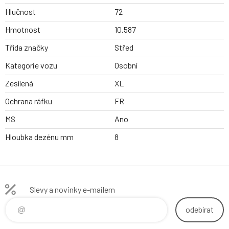
Hlučnost
72
Hmotnost
10.587
Třída značky
Střed
Kategorie vozu
Osobní
Zesílená
XL
Ochrana ráfku
FR
MS
Ano
Hloubka dezénu mm
8
Slevy a novinky e-mailem
odebírat