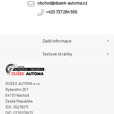
obchod@dusek-automa.cz
+420 737 284 555
Další informace
Textové stránky
DUŠEK AUTOMA s.r.o.
Ryšavého 257
547 01 Náchod
Česká Republika
IČO: 25279271
DIČ: CZ25279271