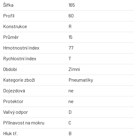
Šířka
165
Profil
60
Konstrukce
R
Průměr
15
Hmotnostní index
77
Rychlostní index
T
Období
Zimní
Kategorie zboží
Pneumatiky
Dojezdová
ne
Protektor
ne
Valivý odpor
D
Přilnavost na mokru
C
Hluk tř.
B