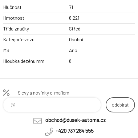
Hlučnost
71
Hmotnost
6.221
Třída značky
Střed
Kategorie vozu
Osobní
MS
Ano
Hloubka dezénu mm
8
Slevy a novinky e-mailem
odebírat
obchod@dusek-automa.cz
+420 737 284 555