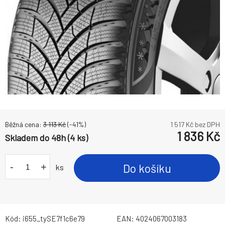
Běžná cena:
3 113
Kč
(-
41
%)
1 517
Kč bez DPH
1 836
Kč
Skladem do 48h (4 ks)
-
+
Do košíku
ks
Kód:
i655_tySE7f1c6e79
EAN:
4024067003183