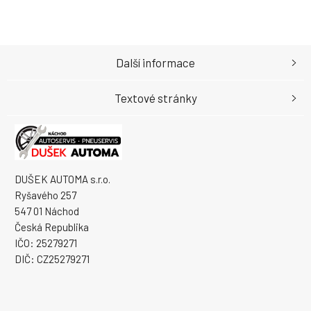
Další informace
Textové stránky
DUŠEK AUTOMA s.r.o.
Ryšavého 257
547 01 Náchod
Česká Republika
IČO: 25279271
DIČ: CZ25279271