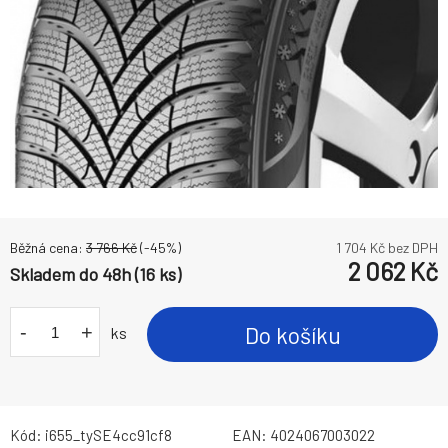
Běžná cena:
3 766
Kč
(-
45
%)
1 704
Kč bez DPH
2 062
Kč
Skladem do 48h (16 ks)
-
+
Do košíku
ks
Kód:
i655_tySE4cc91cf8
EAN:
4024067003022