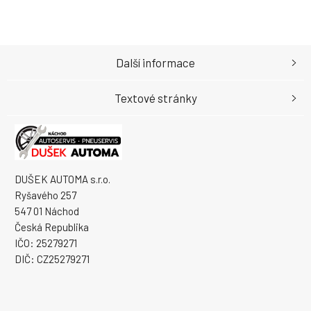
Další informace
Textové stránky
DUŠEK AUTOMA s.r.o.
Ryšavého 257
547 01 Náchod
Česká Republika
IČO: 25279271
DIČ: CZ25279271