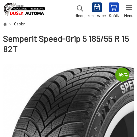
rezervace
Košík
Menu
Hledej
Osobní
Semperit Speed-Grip 5 185/55 R 15
82T
-
45
%