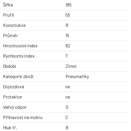
Šířka
185
Profil
55
Konstrukce
R
Průměr
15
Hmotnostní index
82
Rychlostní index
T
Období
Zimní
Kategorie zboží
Pneumatiky
Dojezdová
ne
Protektor
ne
Valivý odpor
D
Přilnavost na mokru
C
Hluk tř.
B