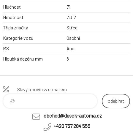
Hlučnost
71
Hmotnost
7.012
Třída značky
Střed
Kategorie vozu
Osobní
MS
Ano
Hloubka dezénu mm
8
Slevy a novinky e-mailem
odebírat
obchod@dusek-automa.cz
+420 737 284 555