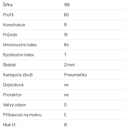
Šířka
185
Profil
60
Konstrukce
R
Průměr
15
Hmotnostní index
84
Rychlostní index
T
Období
Zimní
Kategorie zboží
Pneumatiky
Dojezdová
ne
Protektor
ne
Valivý odpor
D
Přilnavost na mokru
C
Hluk tř.
B