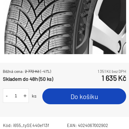
Běžná cena:
2 772
Kč
(-
41
%)
1 351
Kč bez DPH
1 635
Kč
Skladem do 48h (50 ks)
-
+
Do košíku
ks
Kód:
i655_tySE440ef13f
EAN:
4024067002902