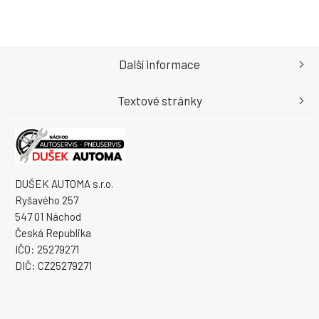
Další informace
Textové stránky
DUŠEK AUTOMA s.r.o.
Ryšavého 257
547 01 Náchod
Česká Republika
IČO: 25279271
DIČ: CZ25279271