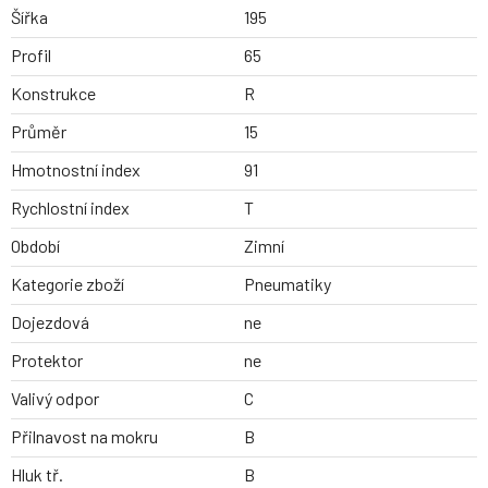
Šířka
195
Profil
65
Konstrukce
R
Průměr
15
Hmotnostní index
91
Rychlostní index
T
Období
Zimní
Kategorie zboží
Pneumatiky
Dojezdová
ne
Protektor
ne
Valivý odpor
C
Přilnavost na mokru
B
Hluk tř.
B