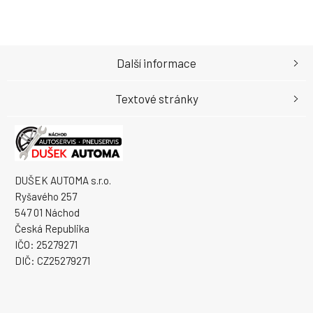
Další informace
Textové stránky
DUŠEK AUTOMA s.r.o.
Ryšavého 257
547 01 Náchod
Česká Republika
IČO: 25279271
DIČ: CZ25279271