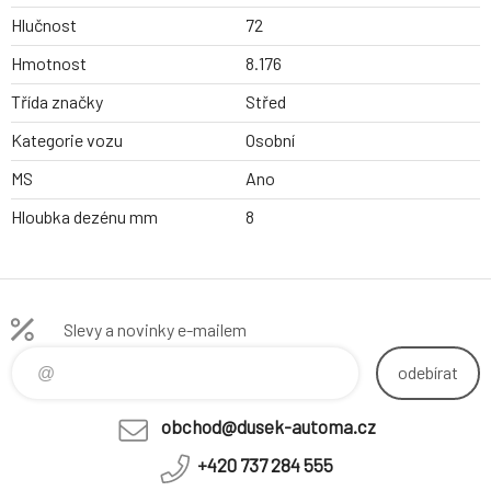
Hlučnost
72
Hmotnost
8.176
Třída značky
Střed
Kategorie vozu
Osobní
MS
Ano
Hloubka dezénu mm
8
Slevy a novinky e-mailem
odebírat
obchod@dusek-automa.cz
+420 737 284 555