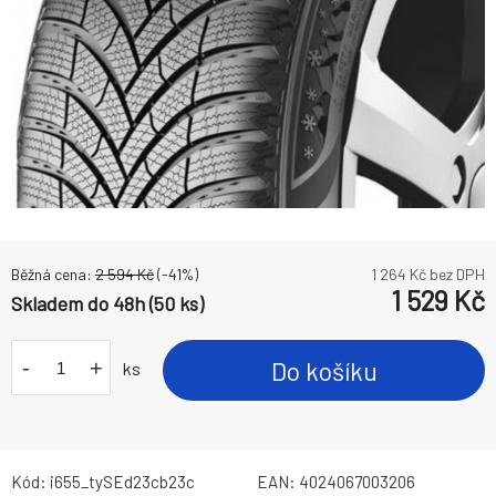
Běžná cena:
2 594
Kč
(-
41
%)
1 264
Kč bez DPH
1 529
Kč
Skladem do 48h (50 ks)
-
+
Do košíku
ks
Kód:
i655_tySEd23cb23c
EAN:
4024067003206