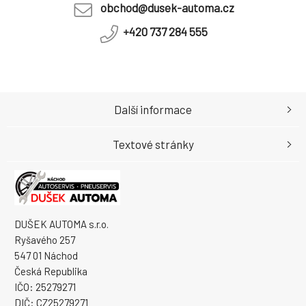
obchod@dusek-automa.cz
+420 737 284 555
Další informace
Textové stránky
DUŠEK AUTOMA s.r.o.
Ryšavého 257
547 01 Náchod
Česká Republika
IČO: 25279271
DIČ: CZ25279271