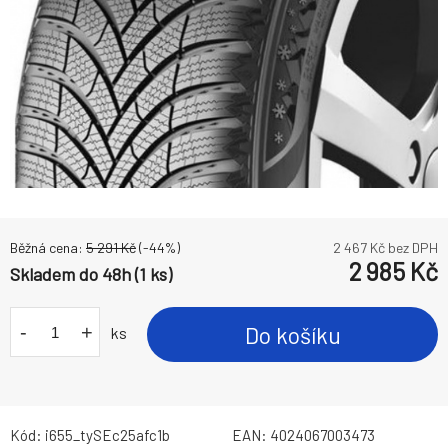
Běžná cena:
5 291
Kč
(-
44
%)
2 467
Kč bez DPH
2 985
Kč
Skladem do 48h (1 ks)
-
+
Do košíku
ks
Kód:
i655_tySEc25afc1b
EAN:
4024067003473