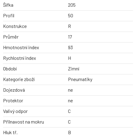
Šířka
205
Profil
50
Konstrukce
R
Průměr
17
Hmotnostní index
93
Rychlostní index
H
Období
Zimní
Kategorie zboží
Pneumatiky
Dojezdová
ne
Protektor
ne
Valivý odpor
C
Přilnavost na mokru
C
Hluk tř.
B