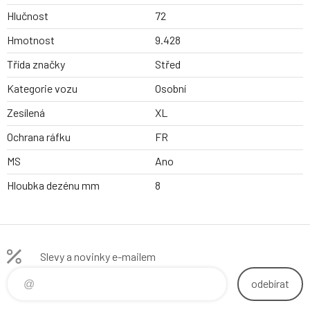
Hlučnost
72
Hmotnost
9.428
Třída značky
Střed
Kategorie vozu
Osobní
Zesílená
XL
Ochrana ráfku
FR
MS
Ano
Hloubka dezénu mm
8
Slevy a novinky e-mailem
odebírat