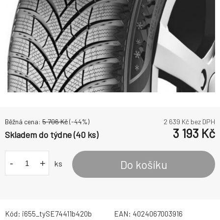
Běžná cena:
5 706
Kč
(-
44
%)
2 639
Kč bez DPH
3 193
Kč
Skladem do týdne (40 ks)
-
+
Do košíku
ks
Kód:
i655_tySE74411b420b
EAN:
4024067003916