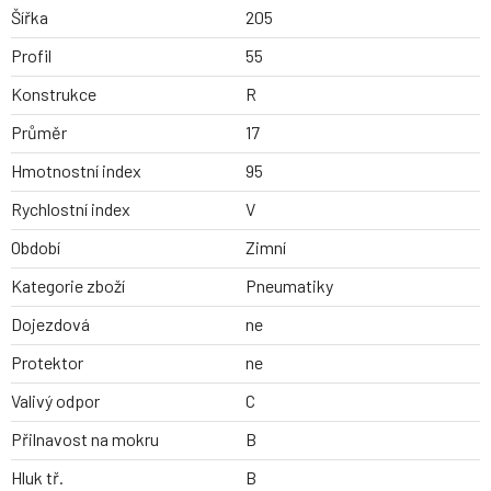
Šířka
205
Profil
55
Konstrukce
R
Průměr
17
Hmotnostní index
95
Rychlostní index
V
Období
Zimní
Kategorie zboží
Pneumatiky
Dojezdová
ne
Protektor
ne
Valivý odpor
C
Přilnavost na mokru
B
Hluk tř.
B