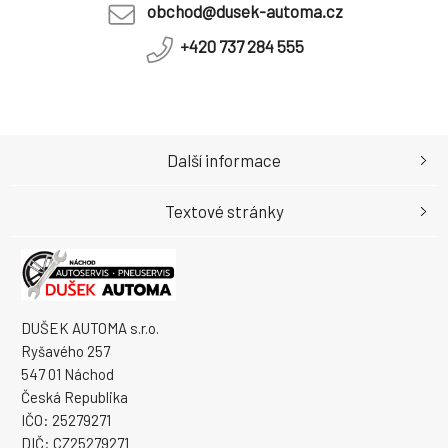
obchod@dusek-automa.cz
+420 737 284 555
Další informace
Textové stránky
DUŠEK AUTOMA s.r.o.
Ryšavého 257
547 01 Náchod
Česká Republika
IČO: 25279271
DIČ: CZ25279271