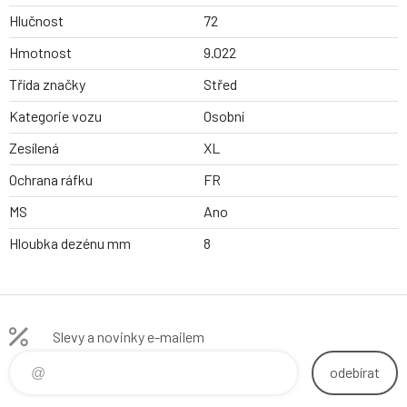
Hlučnost
72
Hmotnost
9.022
Třída značky
Střed
Kategorie vozu
Osobní
Zesílená
XL
Ochrana ráfku
FR
MS
Ano
Hloubka dezénu mm
8
Slevy a novinky e-mailem
odebírat