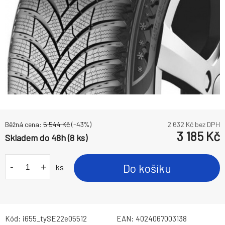
Běžná cena:
5 544
Kč
(-
43
%)
2 632
Kč bez DPH
3 185
Kč
Skladem do 48h (8 ks)
-
+
Do košíku
ks
Kód:
i655_tySE22e05512
EAN:
4024067003138