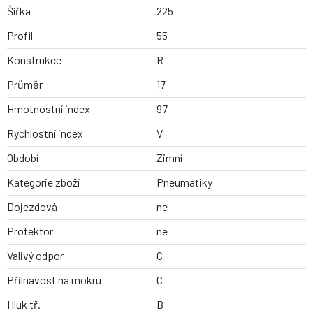
Šířka
225
Profil
55
Konstrukce
R
Průměr
17
Hmotnostní index
97
Rychlostní index
V
Období
Zimní
Kategorie zboží
Pneumatiky
Dojezdová
ne
Protektor
ne
Valivý odpor
C
Přilnavost na mokru
C
Hluk tř.
B