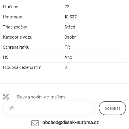
Hlučnost
72
Hmotnost
10.337
Třída značky
Střed
Kategorie vozu
Osobní
Ochrana ráfku
FR
MS
Ano
Hloubka dezénu mm
8
Slevy a novinky e-mailem
odebírat
obchod@dusek-automa.cz