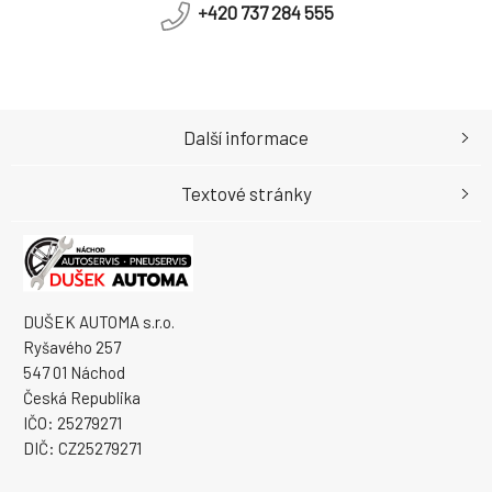
+420 737 284 555
Další informace
Textové stránky
DUŠEK AUTOMA s.r.o.
Ryšavého 257
547 01 Náchod
Česká Republika
IČO: 25279271
DIČ: CZ25279271