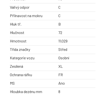
Valivý odpor
C
Přilnavost na mokru
C
Hluk tř.
B
Hlučnost
72
Hmotnost
11.029
Třída značky
Střed
Kategorie vozu
Osobní
Zesílená
XL
Ochrana ráfku
FR
MS
Ano
Hloubka dezénu mm
8