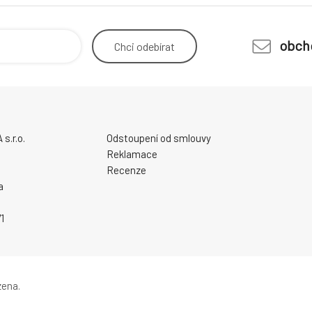
obch
Chci
odebírat
.r.o.
Odstoupení od smlouvy
Reklamace
Recenze
a
1
zena.