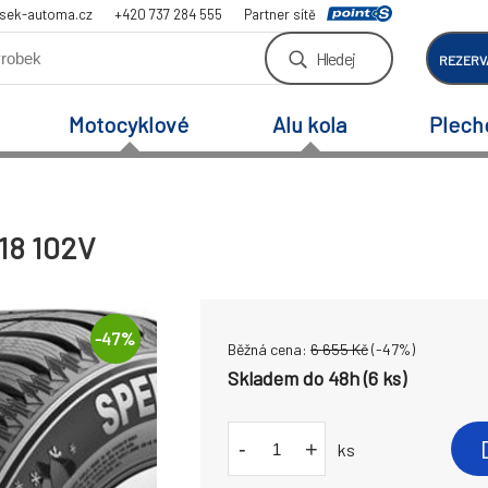
sek-automa.cz
+420 737 284 555
Partner sítě
Hledej
REZERV
Motocyklové
Alu kola
Plech
18 102V
-
47
%
Běžná cena:
6 655
Kč
(-
47
%)
Skladem do 48h (6 ks)
-
+
ks