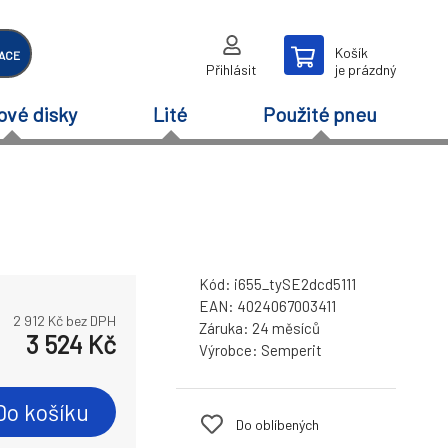
Košík
ACE
Přihlásit
je prázdný
ové disky
Lité
Použité pneu
Kód:
i655_tySE2dcd5111
EAN:
4024067003411
2 912
Kč bez DPH
Záruka:
24 měsíců
3 524
Kč
Výrobce:
Semperit
Do košíku
Do oblíbených