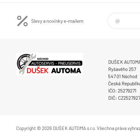
Slevy a novinky e-mailem
DUŠEK AUTOMA s
Ryšavého 257
547 01 Náchod
Česká Republik
IČO: 25279271
DIČ: CZ2527927
Copyright © 2026 DUŠEK AUTOMA s.r.o.
Všechna práva vyhra