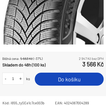
Běžná cena:
5 663
Kč
(-
37
%)
2 947
Kč bez DPH
3 566
Kč
Skladem do 48h (100 ks)
-
+
Do košíku
ks
Kód:
i655_tySEe1c7ce003b
EAN:
4024067004289