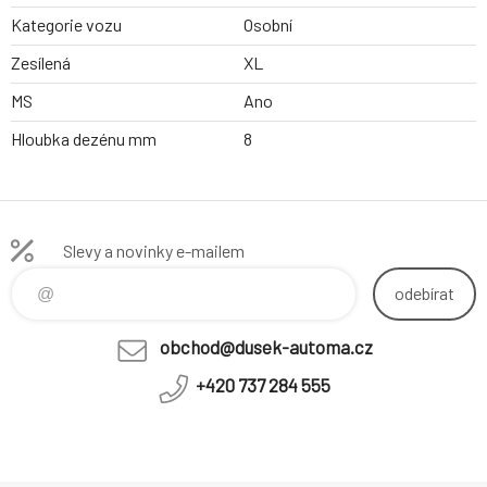
Kategorie vozu
Osobní
Zesílená
XL
MS
Ano
Hloubka dezénu mm
8
Slevy a novinky e-mailem
odebírat
obchod@dusek-automa.cz
+420 737 284 555