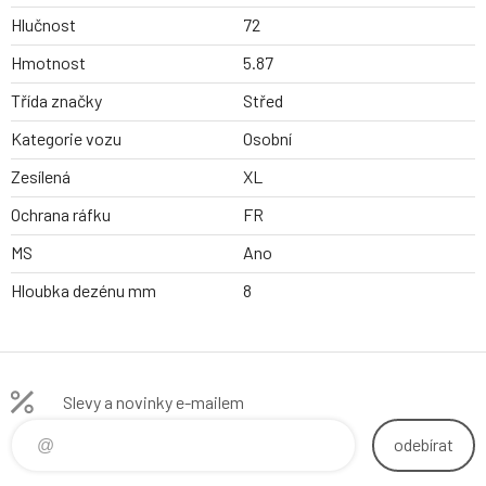
Hlučnost
72
Hmotnost
5.87
Třída značky
Střed
Kategorie vozu
Osobní
Zesílená
XL
Ochrana ráfku
FR
MS
Ano
Hloubka dezénu mm
8
Slevy a novinky e-mailem
odebírat