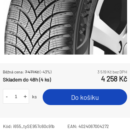
Běžná cena:
7 471
Kč
(-
43
%)
3 519
Kč bez DPH
4 258
Kč
Skladem do 48h (4 ks)
-
+
Do košíku
ks
Kód:
i655_tySE957c60c91b
EAN:
4024067004272