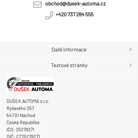
obchod@dusek-automa.cz
+420 737 284 555
Další informace
Textové stránky
DUŠEK AUTOMA s.r.o.
Ryšavého 257
547 01 Náchod
Česká Republika
IČO: 25279271
DIČ: CZ25279271