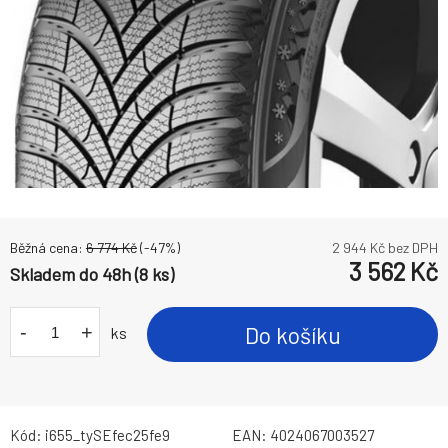
Běžná cena:
6 774
Kč
(-
47
%)
2 944
Kč bez DPH
3 562
Kč
Skladem do 48h (8 ks)
-
+
Do košíku
ks
Kód:
i655_tySEfec25fe9
EAN:
4024067003527