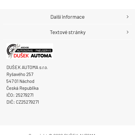
Další informace
Textové stránky
DUŠEK AUTOMA s.r.o.
Ryšavého 257
547 01 Náchod
Česká Republika
IČO: 25279271
DIČ: CZ25279271