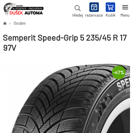
rezervace
Košík
Menu
Hledej
Osobní
Semperit Speed-Grip 5 235/45 R 17
97V
-
47
%