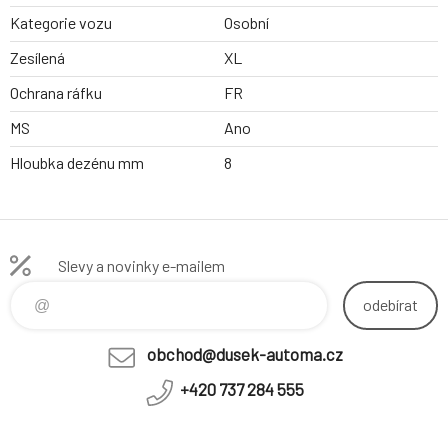
Kategorie vozu
Osobní
Zesílená
XL
Ochrana ráfku
FR
MS
Ano
Hloubka dezénu mm
8
Slevy a novinky e-mailem
odebírat
obchod@dusek-automa.cz
+420 737 284 555