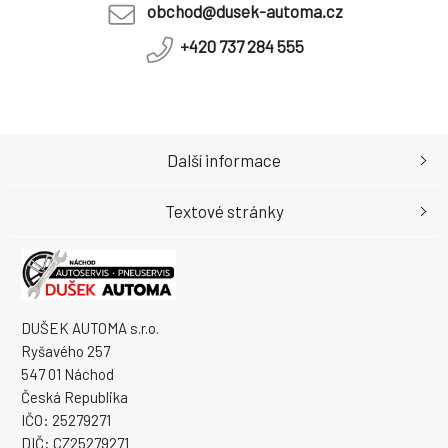
obchod@dusek-automa.cz
+420 737 284 555
Další informace
Textové stránky
DUŠEK AUTOMA s.r.o.
Ryšavého 257
547 01 Náchod
Česká Republika
IČO: 25279271
DIČ: CZ25279271