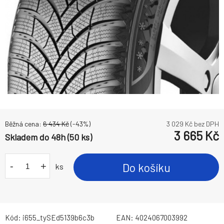
Běžná cena:
6 434
Kč
(-
43
%)
3 029
Kč bez DPH
3 665
Kč
Skladem do 48h (50 ks)
-
+
Do košíku
ks
Kód:
i655_tySEd5139b6c3b
EAN:
4024067003992