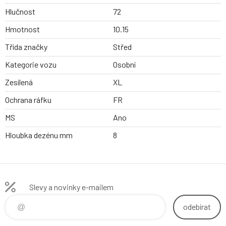
Hlučnost
72
Hmotnost
10.15
Třída značky
Střed
Kategorie vozu
Osobní
Zesílená
XL
Ochrana ráfku
FR
MS
Ano
Hloubka dezénu mm
8
Slevy a novinky e-mailem
odebírat