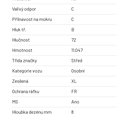
Valivý odpor
C
Přilnavost na mokru
C
Hluk tř.
B
Hlučnost
72
Hmotnost
11.047
Třída značky
Střed
Kategorie vozu
Osobní
Zesílená
XL
Ochrana ráfku
FR
MS
Ano
Hloubka dezénu mm
8