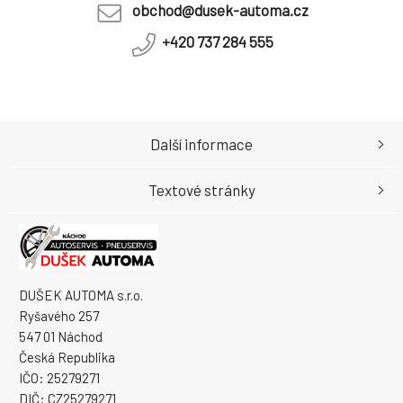
obchod@dusek-automa.cz
+420 737 284 555
Další informace
Textové stránky
DUŠEK AUTOMA s.r.o.
Ryšavého 257
547 01 Náchod
Česká Republika
IČO: 25279271
DIČ: CZ25279271