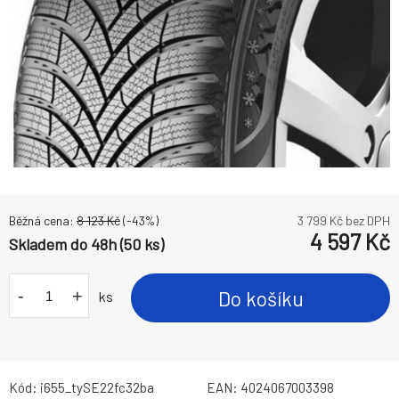
Běžná cena:
8 123
Kč
(-
43
%)
3 799
Kč bez DPH
4 597
Kč
Skladem do 48h (50 ks)
-
+
Do košíku
ks
Kód:
i655_tySE22fc32ba
EAN:
4024067003398