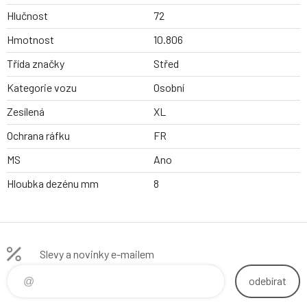
Hlučnost
72
Hmotnost
10.806
Třída značky
Střed
Kategorie vozu
Osobní
Zesílená
XL
Ochrana ráfku
FR
MS
Ano
Hloubka dezénu mm
8
Slevy a novinky e-mailem
odebírat