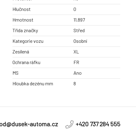
Hlučnost
0
Hmotnost
11.897
Třída značky
Střed
Kategorie vozu
Osobní
Zesílená
XL
Ochrana ráfku
FR
MS
Ano
Hloubka dezénu mm
8
od@dusek-automa.cz
+420 737 284 555