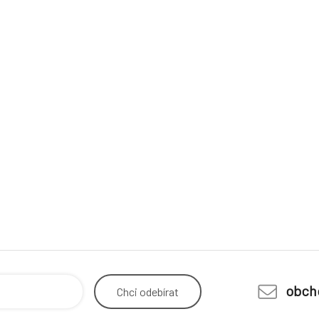
obch
Chci
odebírat