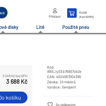
Košík
ACE
Přihlásit
je prázdný
ové disky
Lité
Použité pneu
Kód:
i655_tySEb76907cb2e
3 048
Kč bez DPH
EAN:
4024067004395
3 688
Kč
Záruka:
24 měsíců
Výrobce:
Semperit
Do košíku
Do oblíbených