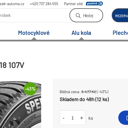
sek-automa.cz
+420 737 284 555
Partner sítě
Hledej
REZERV
Motocyklové
Alu kola
Plech
18 107V
-
43
%
Běžná cena:
6 477
Kč
(-
43
%)
Skladem do 48h (12 ks)
-
+
ks