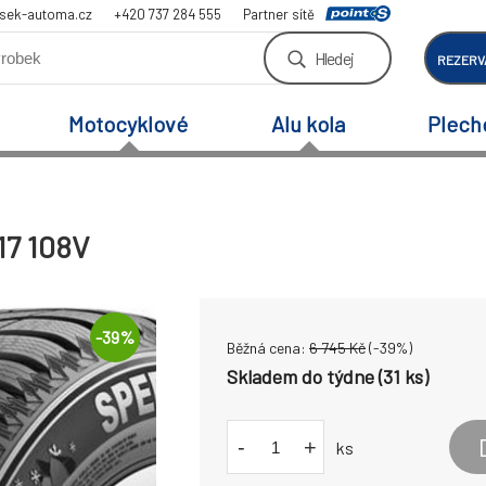
sek-automa.cz
+420 737 284 555
Partner sítě
Hledej
REZERV
Motocyklové
Alu kola
Plech
17 108V
-
39
%
Běžná cena:
6 745
Kč
(-
39
%)
Skladem do týdne (31 ks)
-
+
ks