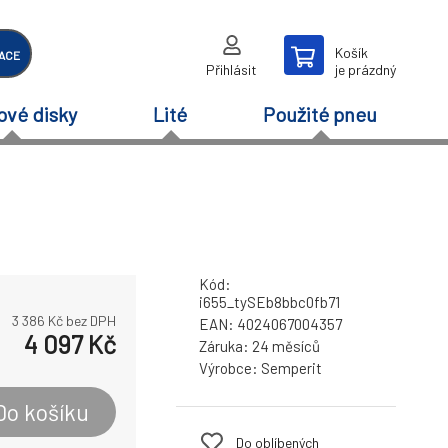
Košík
ACE
Přihlásit
je prázdný
ové disky
Lité
Použité pneu
Kód:
i655_tySEb8bbc0fb71
3 386
Kč bez DPH
EAN:
4024067004357
4 097
Kč
Záruka:
24 měsíců
Výrobce:
Semperit
Do košíku
Do oblíbených