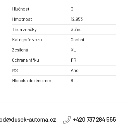
Hlučnost
0
Hmotnost
12.953
Třída značky
Střed
Kategorie vozu
Osobní
Zesílená
XL
Ochrana ráfku
FR
MS
Ano
Hloubka dezénu mm
8
od@dusek-automa.cz
+420 737 284 555