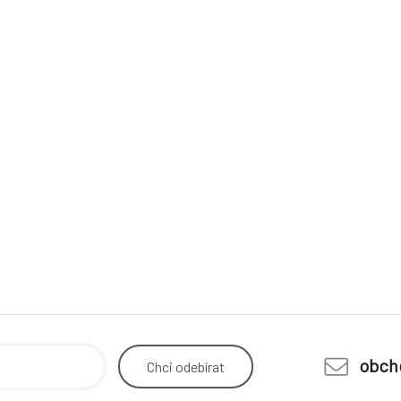
obch
Chci
odebírat